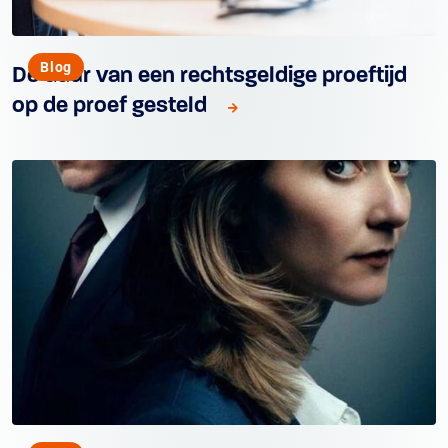
Blog
De duur van een rechtsgeldige proeftijd
op de proef gesteld