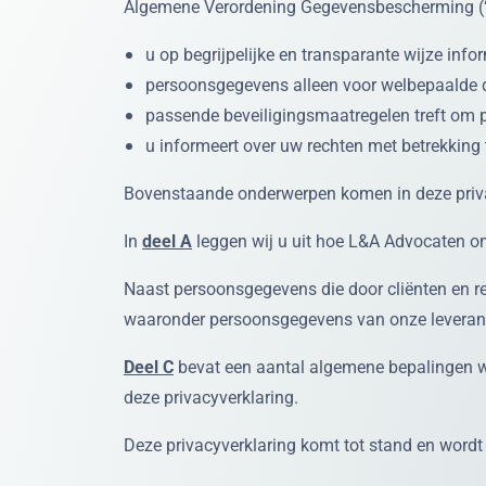
Algemene Verordening Gegevensbescherming (‘A
u op begrijpelijke en transparante wijze in
persoonsgegevens alleen voor welbepaalde 
passende beveiligingsmaatregelen treft om p
u informeert over uw rechten met betrekkin
Bovenstaande onderwerpen komen in deze privacy
In
deel A
leggen wij u uit hoe L&A Advocaten o
Naast persoonsgegevens die door cliënten en re
waaronder persoonsgegevens van onze leveranc
Deel C
bevat een aantal algemene bepalingen wa
deze privacyverklaring.
Deze privacyverklaring komt tot stand en word