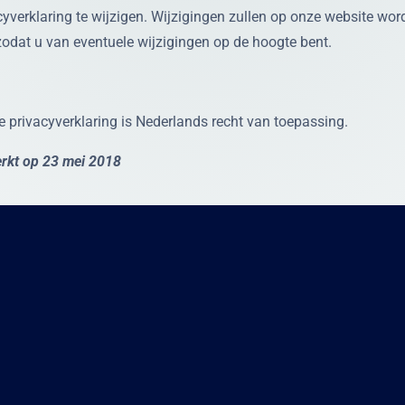
yverklaring te wijzigen. Wijzigingen zullen op onze website wo
zodat u van eventuele wijzigingen op de hoogte bent.
ze privacyverklaring is Nederlands recht van toepassing.
werkt op 23 mei 2018