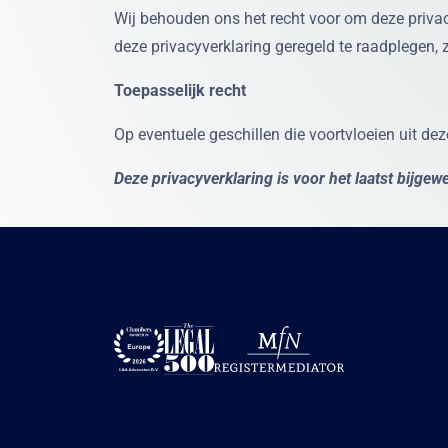
Wij behouden ons het recht voor om deze privac
deze privacyverklaring geregeld te raadplegen, 
Toepasselijk recht
Op eventuele geschillen die voortvloeien uit de
Deze privacyverklaring is voor het laatst bijge