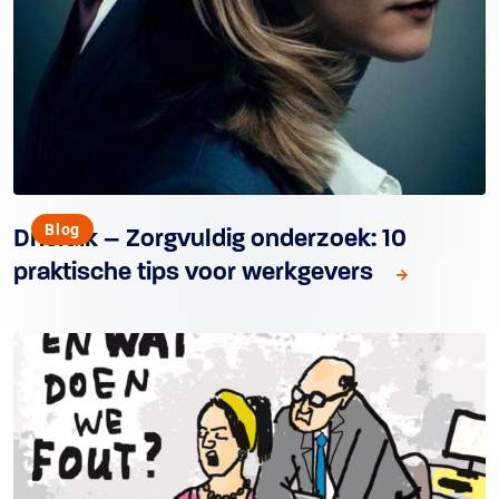
Blog
Drieluik – Zorgvuldig onderzoek: 10
praktische tips voor werkgevers