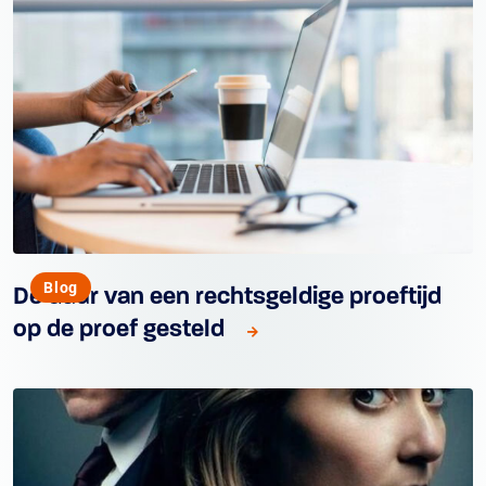
Blog
De duur van een rechtsgeldige proeftijd
op de proef gesteld