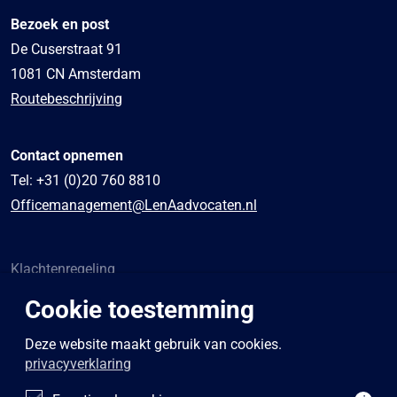
Bezoek en post
De Cuserstraat 91
1081 CN Amsterdam
Routebeschrijving
Contact opnemen
Tel:
+31 (0)20 760 8810
Officemanagement@LenAadvocaten.nl
Klachtenregeling
Algemene voorwaarden
Cookie toestemming
Sponsoring
Privacybeleid
Deze website maakt gebruik van cookies.
privacyverklaring
Disclaimer