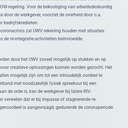
NOW-regeling. Voor de bekostiging van arbeidsdeskundig
e door de werkgever, voorziet de overheid door o.a.
r bedrijfskredieten.
coronacrisis zal UWV rekening houden met situaties
s de re-integratie-activiteiten beïnvloedde.
den door het UWV zoveel mogelijk op stukken en op
rvoor creatieve oplossingen kunnen worden gezocht. Het
vallen mogelijk zijn om tot een inhoudelijk oordeel te
erband met noodzakelijk fysiek spreekuur bij een
aan de orde is, kan de werkgever bij latere RIV-
n verweten dat er bij impasse of stagnerende re-
igenoordeel is aangevraagd, gedurende de coronaperiode.