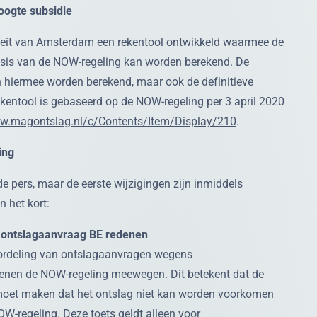
oogte subsidie
iteit van Amsterdam een rekentool ontwikkeld waarmee de
asis van de NOW-regeling kan worden berekend. De
 hiermee worden berekend, maar ook de definitieve
ekentool is gebaseerd op de NOW-regeling per 3 april 2020
ww.magontslag.nl/c/Contents/Item/Display/210
.
ing
e pers, maar de eerste wijzigingen zijn inmiddels
n het kort:
j ontslagaanvraag BE redenen
ordeling van ontslagaanvragen wegens
enen de NOW-regeling meewegen. Dit betekent dat de
moet maken dat het ontslag
niet
kan worden voorkomen
W-regeling. Deze toets geldt alleen voor