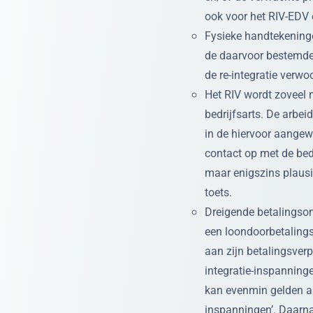
ook voor het RIV-EDV
Fysieke handtekening
de daarvoor bestemde 
de re-integratie verwo
Het RIV wordt zoveel 
bedrijfsarts. De arbe
in de hiervoor aangew
contact op met de bed
maar enigszins plausi
toets.
Dreigende betalingso
een loondoorbetalingsv
aan zijn betalingsverp
integratie-inspannin
kan evenmin gelden al
inspanningen’. Daarn