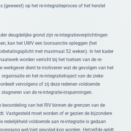
s (geweest) op het re-integratieproces of het herstel
er deugdelijke grond zijn re-integratieverplichtingen
n, kan het UWV een loonsanctie opleggen (het
orbetalingsplicht met maximaal 52 weken). In het kader
aatwerk worden verricht bij het toetsen van de re-
 De werkgever dient te motiveren wat de gevolgen van het
 organisatie en het re-integratietraject van de zieke
rdeelt vervolgens of zij deze redenen voldoende
t stagneren van de re-integratie-inspanningen.
e beoordeling van het RIV binnen de grenzen van de
ndt. Vastgesteld moet worden of er gezien de bijzondere
e redelijkheid voldoende aan re-integratie is gedaan
ocesgang wel/niet gevolgd kon worden. Hetzelfde geldt