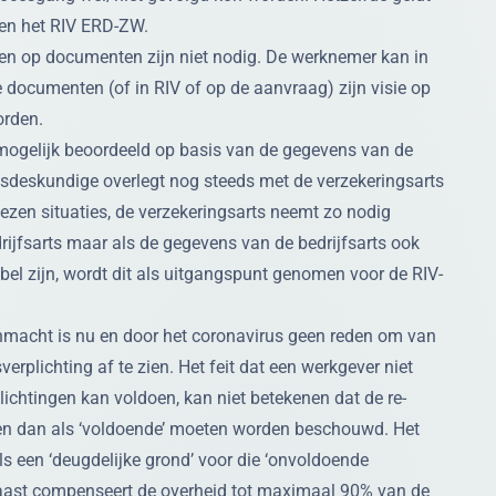
 en het RIV ERD-ZW.
en op documenten zijn niet nodig. De werknemer kan in
documenten (of in RIV of op de aanvraag) zijn visie op
orden.
mogelijk beoordeeld op basis van de gegevens van de
idsdeskundige overlegt nog steeds met de verzekeringsarts
ezen situaties, de verzekeringsarts neemt zo nodig
rijfsarts maar als de gegevens van de bedrijfsarts ook
bel zijn, wordt dit als uitgangspunt genomen voor de RIV-
nmacht is nu en door het coronavirus geen reden om van
erplichting af te zien. Het feit dat een werkgever niet
lichtingen kan voldoen, kan niet betekenen dat de re-
gen dan als ‘voldoende’ moeten worden beschouwd. Het
s een ‘deugdelijke grond’ voor die ‘onvoldoende
aast compenseert de overheid tot maximaal 90% van de