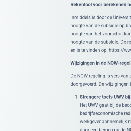
Rekentool voor berekenen h
Inmiddels is door de Univers
hoogte van de subsidie op b
hoogte van het voorschot kan
hoogte van de subsidie. De r
en is te vinden op:
https://w
Wijzigingen in de NOW-regel
De NOW regeling is vers van d
doorgevoerd. De wijzigingen i
Strengere toets UWV bi
Het UWV gaat bij de beo
bedrijfseconomische red
werkgever aannemelijk 
door een beroep op de NO