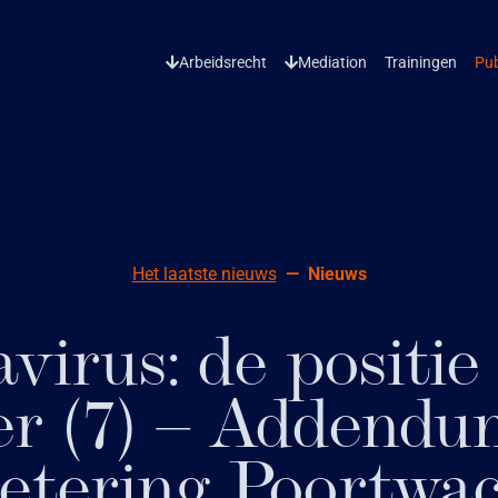
Arbeidsrecht
Mediation
Trainingen
Pub
Het laatste nieuws
Nieuws
virus: de positie
r (7) – Addendu
etering Poortwac