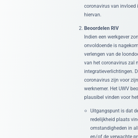
coronavirus van invloed i
hiervan.
Beoordelen RIV
Indien een werkgever zond
onvoldoende is nagekome
verlengen van de loondo
van het coronavirus zal m
integratieverlichtingen.
coronavirus zijn voor zijn
werknemer. Het UWV beoo
plausibel vinden voor he
Uitgangspunt is dat d
redelijkheid plaats vi
omstandigheden in all
en/of de verwachte pr