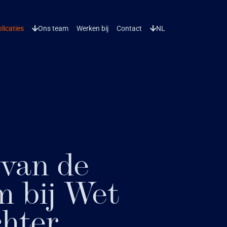
licaties
Ons team
Werken bij
Contact
NL
 van de
m bij Wet
hter,