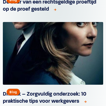
De duur van een rechtsgeldige proeftijd
op de proef gesteld
Blog
Drieluik – Zorgvuldig onderzoek: 10
praktische tips voor werkgevers