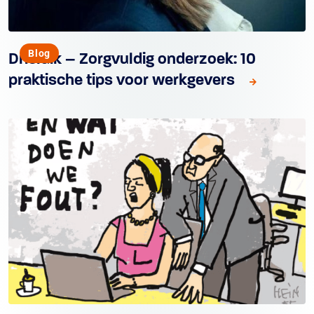
Blog
Drieluik – Zorgvuldig onderzoek: 10
praktische tips voor werkgevers