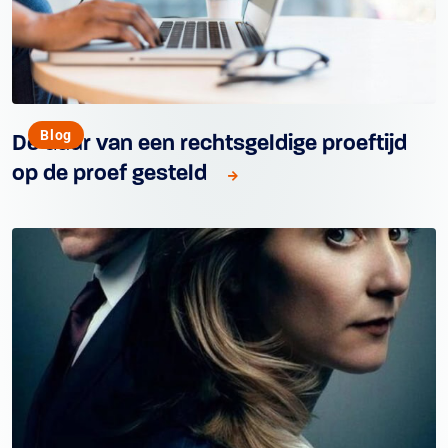
Blog
De duur van een rechtsgeldige proeftijd
op de proef gesteld