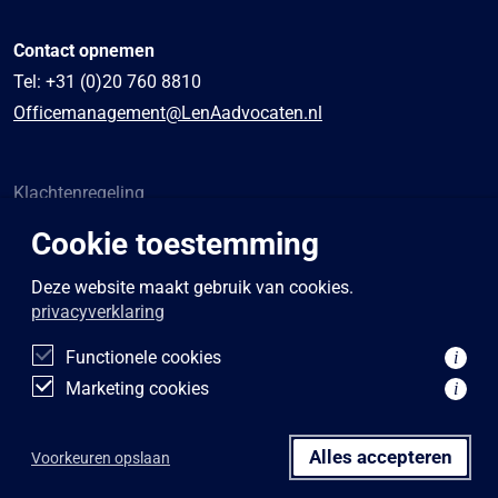
Contact opnemen
Tel:
+31 (0)20 760 8810
Officemanagement@LenAadvocaten.nl
Klachtenregeling
Algemene voorwaarden
Cookie toestemming
Sponsoring
Privacybeleid
Deze website maakt gebruik van cookies.
privacyverklaring
Disclaimer
Functionele cookies
i
Marketing cookies
i
Alles accepteren
Voorkeuren opslaan