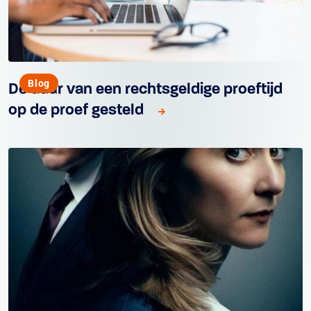
Blog
De duur van een rechtsgeldige proeftijd
op de proef gesteld