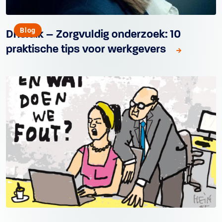
Blog
Drieluik – Zorgvuldig onderzoek: 10
praktische tips voor werkgevers