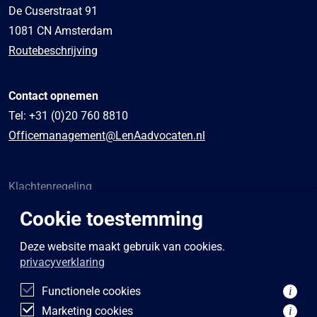
De Cuserstraat 91
1081 CN Amsterdam
Routebeschrijving
Contact opnemen
Tel:
+31 (0)20 760 8810
Officemanagement@LenAadvocaten.nl
Klachtenregeling
Algemene voorwaarden
Cookie toestemming
Sponsoring
Privacybeleid
Deze website maakt gebruik van cookies.
privacyverklaring
Disclaimer
Functionele cookies
i
Marketing cookies
i