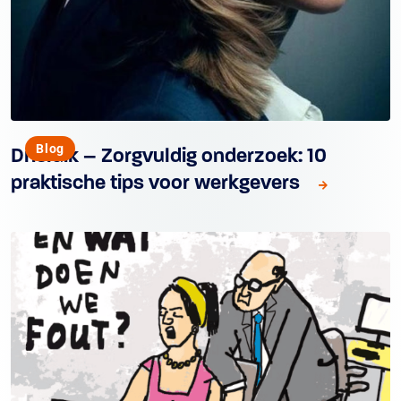
Blog
Drieluik – Zorgvuldig onderzoek: 10
praktische tips voor werkgevers