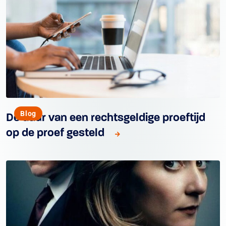
Blog
De duur van een rechtsgeldige proeftijd
op de proef gesteld