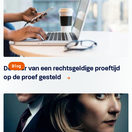
Blog
De duur van een rechtsgeldige proeftijd
op de proef gesteld