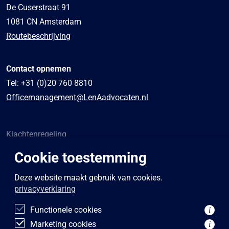
De Cuserstraat 91
1081 CN Amsterdam
Routebeschrijving
Contact opnemen
Tel:
+31 (0)20 760 8810
Officemanagement@LenAadvocaten.nl
Klachtenregeling
Algemene voorwaarden
Cookie toestemming
Sponsoring
Privacybeleid
Deze website maakt gebruik van cookies.
privacyverklaring
Disclaimer
Functionele cookies
i
Marketing cookies
i