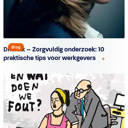
Blog
Drieluik – Zorgvuldig onderzoek: 10
praktische tips voor werkgevers