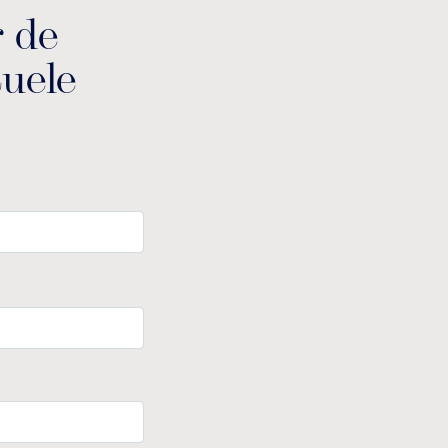
r de
tuele