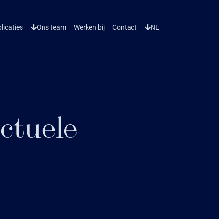
licaties
Ons team
Werken bij
Contact
NL
ctuele