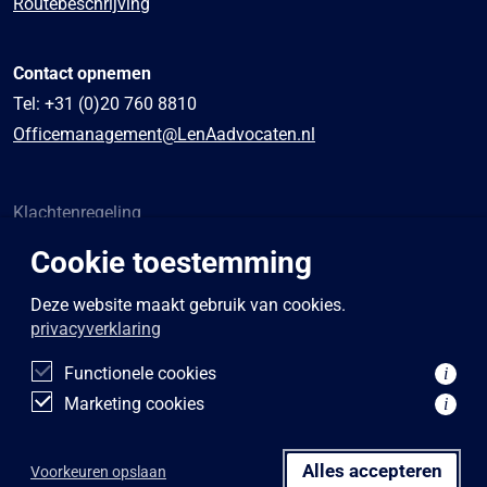
Routebeschrijving
Contact opnemen
Tel:
+31 (0)20 760 8810
Officemanagement@LenAadvocaten.nl
Klachtenregeling
Algemene voorwaarden
Cookie toestemming
Sponsoring
Privacybeleid
Deze website maakt gebruik van cookies.
privacyverklaring
Disclaimer
Functionele cookies
i
Marketing cookies
i
Alles accepteren
Voorkeuren opslaan