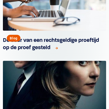
Blog
De duur van een rechtsgeldige proeftijd
op de proef gesteld