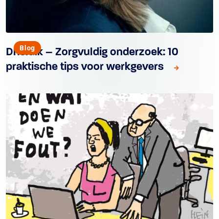
Blog
Drieluik – Zorgvuldig onderzoek: 10
praktische tips voor werkgevers