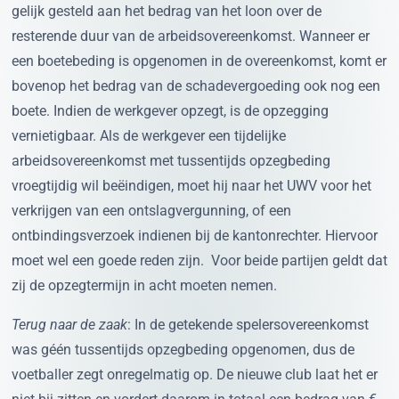
gelijk gesteld aan het bedrag van het loon over de
resterende duur van de arbeidsovereenkomst. Wanneer er
een boetebeding is opgenomen in de overeenkomst, komt er
bovenop het bedrag van de schadevergoeding ook nog een
boete. Indien de werkgever opzegt, is de opzegging
vernietigbaar. Als de werkgever een tijdelijke
arbeidsovereenkomst met tussentijds opzegbeding
vroegtijdig wil beëindigen, moet hij naar het UWV voor het
verkrijgen van een ontslagvergunning, of een
ontbindingsverzoek indienen bij de kantonrechter. Hiervoor
moet wel een goede reden zijn. Voor beide partijen geldt dat
zij de opzegtermijn in acht moeten nemen.
Terug naar de zaak
: In de getekende spelersovereenkomst
was géén tussentijds opzegbeding opgenomen, dus de
voetballer zegt onregelmatig op. De nieuwe club laat het er
niet bij zitten en vordert daarom in totaal een bedrag van €