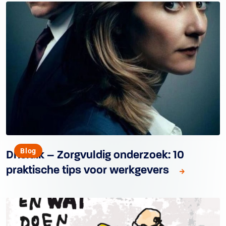
Blog
Drieluik – Zorgvuldig onderzoek: 10
praktische tips voor werkgevers