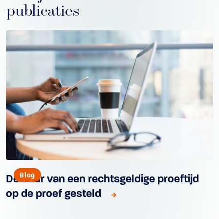
publicaties
Blog
De duur van een rechtsgeldige proeftijd
op de proef gesteld