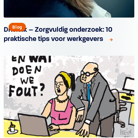
Blog
Drieluik – Zorgvuldig onderzoek: 10
praktische tips voor werkgevers