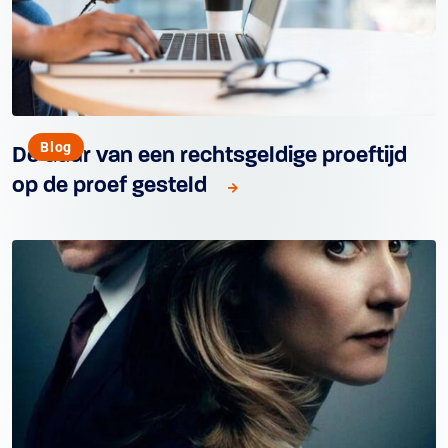
Blog
De duur van een rechtsgeldige proeftijd
op de proef gesteld