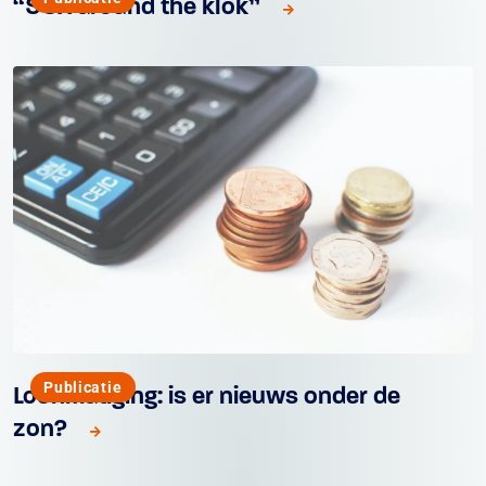
“SOX around the klok”
Publicatie
Loonmatiging: is er nieuws onder de
zon?