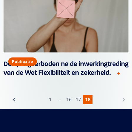
Publicatie
De opzegverboden na de inwerkingtreding
van de Wet Flexibiliteit en zekerheid.
1
…
16
17
18