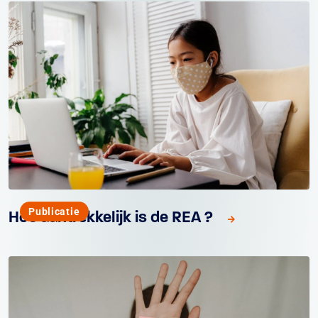
Publicatie
Hoe aantrekkelijk is de REA ?