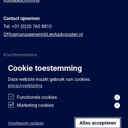
Contact opnemen
Tel:
+31 (0)20 760 8810
Officemanagement@LenAadvocaten.nl
Klachtenregeling
Algemene voorwaarden
Cookie toestemming
Sponsoring
Privacybeleid
Deze website maakt gebruik van cookies.
privacyverklaring
Disclaimer
Functionele cookies
i
Marketing cookies
i
Alles accepteren
Voorkeuren opslaan