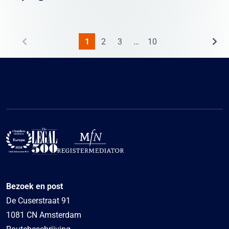
1
2
3
…
10
Bezoek en post
De Cuserstraat 91
1081 CN Amsterdam
Routebeschrijving