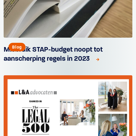
Blog
Misbruik STAP-budget noopt tot
aanscherping regels in 2023