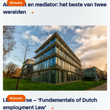
Nieuws
Advocaat en mediator: het beste van twee
werelden
Nieuws
L&A Course – ‘Fundamentals of Dutch
employment Law’