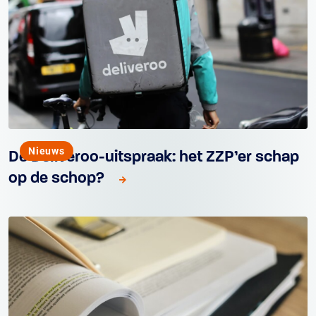
Nieuws
De Deliveroo-uitspraak: het ZZP’er schap
op de schop?