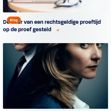
Blog
De duur van een rechtsgeldige proeftijd
op de proef gesteld